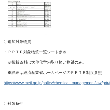
〇追加対象物質
・ＰＲＴＲ対象物質一覧シート参照
※掲載資料は大伸化学㈱取り扱い物質のみ。
※詳細は経済産業省ホームページのＰＲＴＲ制度参照
https://www.meti.go.jp/policy/chemical_management/law/prtr/p
〇対象条件