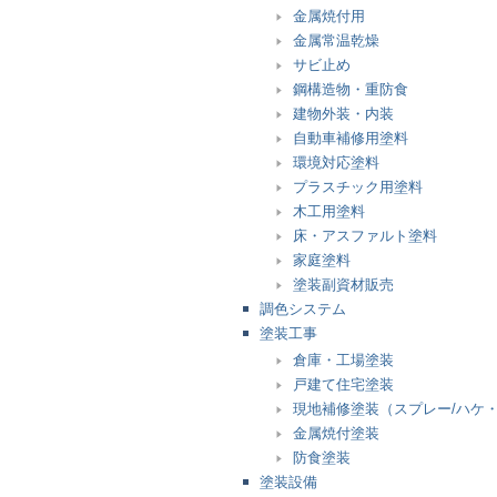
金属焼付用
金属常温乾燥
サビ止め
鋼構造物・重防食
建物外装・内装
自動車補修用塗料
環境対応塗料
プラスチック用塗料
木工用塗料
床・アスファルト塗料
家庭塗料
塗装副資材販売
調色システム
塗装工事
倉庫・工場塗装
戸建て住宅塗装
現地補修塗装（スプレー/ハケ
金属焼付塗装
防食塗装
塗装設備