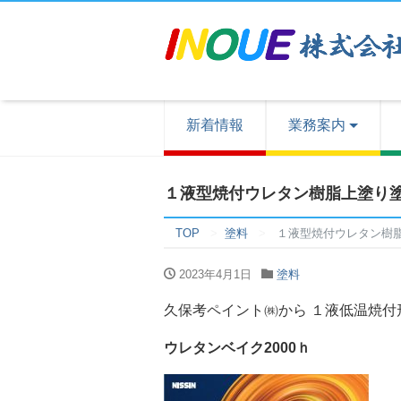
新着情報
業務案内
１液型焼付ウレタン樹脂上塗り
TOP
塗料
１液型焼付ウレタン樹
2023年4月1日
塗料
久保考ペイント㈱から １液低温焼
ウレタンベイク2000ｈ