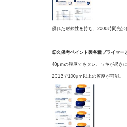
優れた耐候性を持ち、2000時間光
②久保考ペイント製各種プライマー
40μｍの膜厚でもタレ、ワキが起きに
2C1Bで100μｍ以上の膜厚が可能。