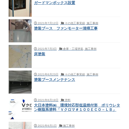
ガードマンボックス設置
2021年7月12日
その他工事実績, 施工事例
塗装ブース ファンモーター清掃工事
2021年7月3日
倉庫・工場塗装, 施工事例
床塗装
2021年6月23日
その他工事実績, 施工事例
塗装ブースメンテナンス
2021年6月19日
塗料
大日本塗料㈱ 環境対応型低温焼付形 ポリウレタ
ン樹脂系塗料「Ｖクロマ＃１００ＥＣＯ－ＬＢ」
2021年6月1日
施工事例