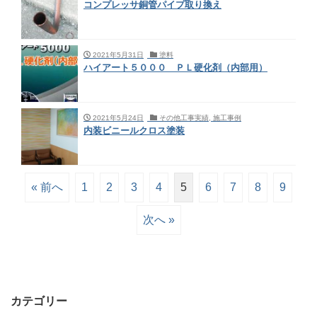
コンプレッサ銅管パイプ取り換え
2021年5月31日
塗料
ハイアート５０００ ＰＬ硬化剤（内部用）
2021年5月24日
その他工事実績, 施工事例
内装ビニールクロス塗装
« 前へ
1
2
3
4
5
6
7
8
9
次へ »
カテゴリー