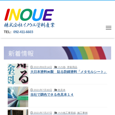
Tog
TEL:
092-411-6603
nav
2021年8月14日
その他, 塗装用品
大日本塗料㈱製 貼る防錆塗料「メタモルシート」
2021年7月30日
色見本
当社で調色できる色見本１４
2021年7月27日
その他工事実績, 施工事例